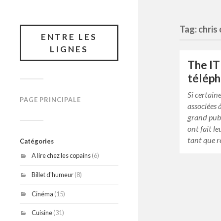
Tag: chris
ENTRE LES
LIGNES
The IT
télép
Si certain
PAGE PRINCIPALE
associées 
grand publ
ont fait l
tant que 
Catégories
A lire chez les copains
(6)
Billet d'humeur
(8)
Cinéma
(15)
Cuisine
(31)