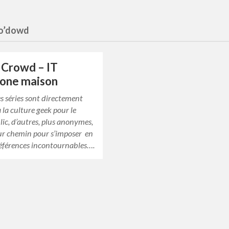
 o’dowd
 Crowd – IT
hone maison
es séries sont directement
à la culture geek pour le
ic, d’autres, plus anonymes,
eur chemin pour s’imposer en
références incontournables….