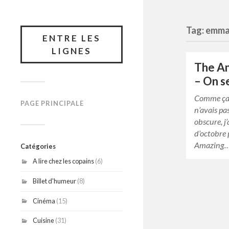
Tag: emma
ENTRE LES
LIGNES
The A
– On se
Comme ça 
PAGE PRINCIPALE
n’avais pa
obscure, j
d’octobre 
Amazing
Catégories
A lire chez les copains
(6)
Billet d'humeur
(8)
Cinéma
(15)
Cuisine
(31)