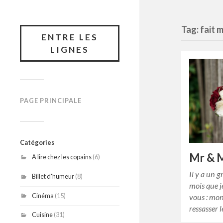
Tag: fait 
ENTRE LES
LIGNES
PAGE PRINCIPALE
Catégories
Mr & 
A lire chez les copains
(6)
Il y a un g
Billet d'humeur
(8)
mois que j
Cinéma
(15)
vous : mon
ressasser 
Cuisine
(31)