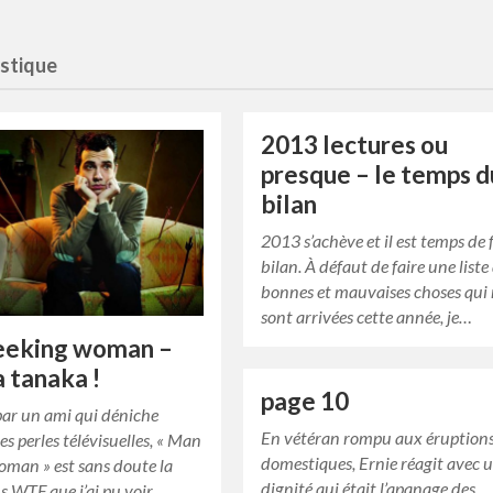
astique
2013 lectures ou
presque – le temps d
bilan
2013 s’achève et il est temps de f
bilan. À défaut de faire une liste
bonnes et mauvaises choses qui
sont arrivées cette année, je…
eeking woman –
 tanaka !
page 10
par un ami qui déniche
En vétéran rompu aux éruption
es perles télévisuelles, « Man
domestiques, Ernie réagit avec 
oman » est sans doute la
dignité qui était l’apanage des
us WTF que j’ai pu voir