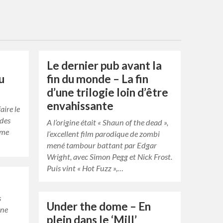
Le dernier pub avant la
u
fin du monde – La fin
d’une trilogie loin d’être
envahissante
aire le
 des
A l’origine était « Shaun of the dead »,
 me
l’excellent film parodique de zombi
mené tambour battant par Edgar
Wright, avec Simon Pegg et Nick Frost.
Puis vint « Hot Fuzz »,…
s
Under the dome – En
une
plein dans le ‘Mill’