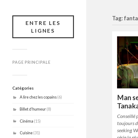
Tag: fant
ENTRE LES
LIGNES
PAGE PRINCIPALE
Catégories
Man s
A lire chez les copains
(6)
Tanaka
Billet d'humeur
(8)
Conseillé 
Cinéma
(15)
toujours d
seeking W
Cuisine
(31)
série la pl