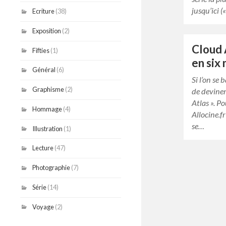
jusqu’ici 
Ecriture
(38)
Exposition
(2)
Cloud 
Fifties
(1)
en si
Général
(6)
Si l’on se 
Graphisme
(2)
de deviner
Atlas ». P
Hommage
(4)
Allocine.fr
se…
Illustration
(1)
Lecture
(47)
Photographie
(7)
Série
(14)
Voyage
(2)