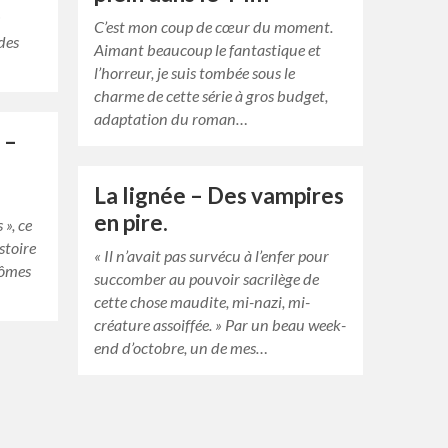
s
C’est mon coup de cœur du moment.
 des
Aimant beaucoup le fantastique et
l’horreur, je suis tombée sous le
charme de cette série à gros budget,
adaptation du roman…
 –
La lignée – Des vampires
en pire.
», ce
stoire
« Il n’avait pas survécu à l’enfer pour
tômes
succomber au pouvoir sacrilège de
cette chose maudite, mi-nazi, mi-
créature assoiffée. » Par un beau week-
end d’octobre, un de mes…