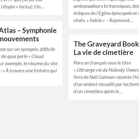
ambassadeurs britanniques, de
(« Utopia » inclus). On…
évêques de l’Eglise épiscopale et
chats. « Faërie » – Raymond…
Atlas – Symphonie
x mouvements
The Graveyard Book
base sur un synopsis, difficile
La vie de cimetière
 de quoi parle « Cloud
Paru en français sous le titre
our exemple, le résumé du site
« L’étrange vie de Nobody Owens 
 : « À travers une histoire qui
livre de Neil Gaiman raconte l’hi
d’un enfant recueilli par les fan
d’un cimetière après le…