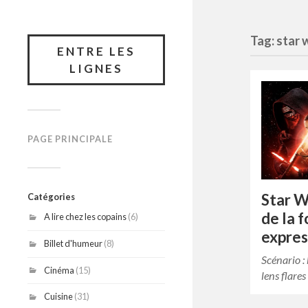
Tag: star 
ENTRE LES
LIGNES
PAGE PRINCIPALE
Star Wa
Catégories
de la 
A lire chez les copains
(6)
expres
Billet d'humeur
(8)
Scénario : 
Cinéma
(15)
lens flares 
Cuisine
(31)