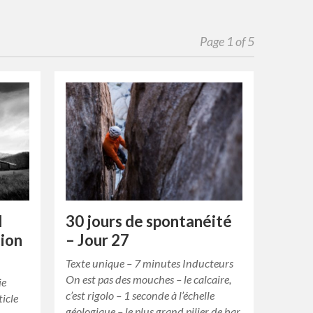
Page 1 of 5
d
30 jours de spontanéité
tion
– Jour 27
Texte unique – 7 minutes Inducteurs
On est pas des mouches – le calcaire,
je
c’est rigolo – 1 seconde à l’échelle
ticle
géologique – le plus grand pilier de bar