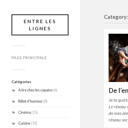
Category:
ENTRE LES
LIGNES
PAGE PRINCIPALE
Catégories
De l’e
A lire chez les copains
(6)
Je te quitt
Billet d'humeur
(8)
Le réseau 
Cinéma
(15)
de mes amis
réseau soc
Cuisine
(31)