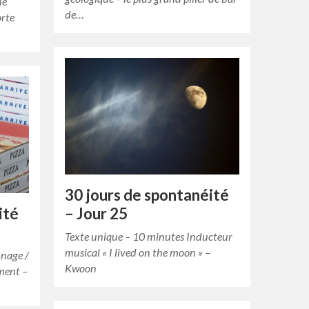
ne
de…
orte
30 jours de spontanéité
ité
– Jour 25
Texte unique – 10 minutes Inducteur
musical « I lived on the moon » –
nnage /
Kwoon
ment –