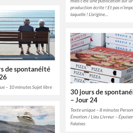
mais c’est une publication sur u
production écrite ! Et pas n’imp
laquelle ! L’origine…
rs de spontanéité
 26
ue – 10 minutes Sujet libre
30 jours de spontané
– Jour 24
Texte unique – 8 minutes Perso
Émotion / Lieu Livreur – Épuise
Falaises