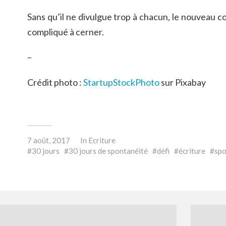
Sans qu’il ne divulgue trop à chacun, le nouveau c
compliqué à cerner.
–
Crédit photo :
StartupStockPhoto
sur Pixabay
7 août, 2017
In
Ecriture
30 jours
30 jours de spontanéité
défi
écriture
sp