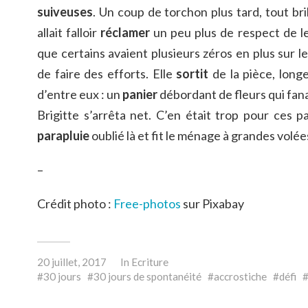
suiveuses
. Un coup de torchon plus tard, tout bri
allait falloir
réclamer
un peu plus de respect de le
que certains avaient plusieurs zéros en plus sur l
de faire des efforts. Elle
sortit
de la pièce, longe
d’entre eux : un
panier
débordant de fleurs qui fan
Brigitte s’arrêta net. C’en était trop pour ces p
parapluie
oublié là et fit le ménage à grandes volée
–
Crédit photo :
Free-photos
sur Pixabay
20 juillet, 2017
In
Ecriture
30 jours
30 jours de spontanéité
accrostiche
défi