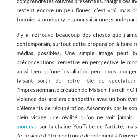
comprendre les œuvres présentées. Malgré ces ind
restent encore un peu floues, c’est vrai, mais d
fournies aux néophytes pour saisir une grande parti
J’y ai retrouvé beaucoup des choses que j’aime 
contemporain, surtout cette propension à faire r
médias possibles. Une simple image peut b
préconceptions, remettre en perspective le mon
aussi bien qu’une installation peut nous plonge
faisant sortir de notre rôle de spectate
l’impressionnante création de Malachi Farrell, « O’B
violence des ateliers clandestins avec un bon sy
d’éléments de récupération. Assommés par le son 
plein visage une réalité qu’on ne voit jamai
morceau
sur la chaîne YouTube de l’artiste, mai
l’efficacité d’être confronté directement à l’œuvre