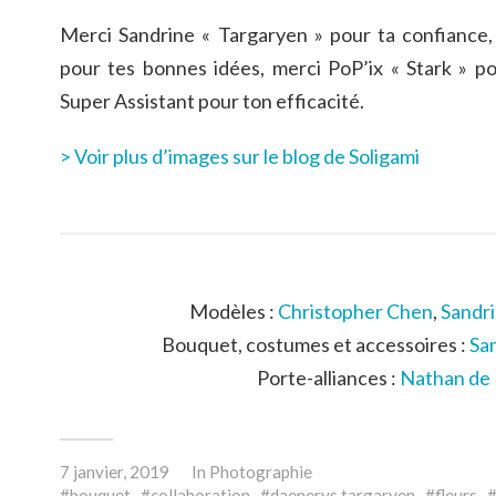
Merci Sandrine « Targaryen » pour ta confiance,
pour tes bonnes idées, merci PoP’ix « Stark » po
Super Assistant pour ton efficacité.
> Voir plus d’images sur le blog de Soligami
Modèles :
Christopher Chen
,
Sandri
Bouquet, costumes et accessoires :
San
Porte-alliances :
Nathan de 
7 janvier, 2019
In
Photographie
bouquet
collaboration
daenerys targaryen
fleurs