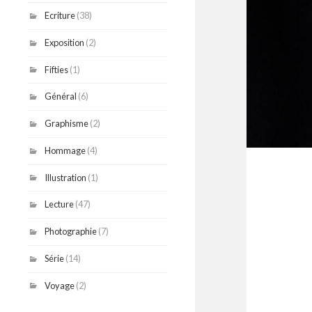
Ecriture
(38)
Exposition
(2)
Fifties
(1)
Général
(6)
Graphisme
(2)
Hommage
(4)
Illustration
(1)
Lecture
(47)
Photographie
(7)
Série
(14)
Voyage
(2)