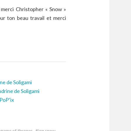
 merci Christopher « Snow »
ur ton beau travail et merci
ne de Soligami
drine de Soligami
PoP’ix
game of thrones
jon snow