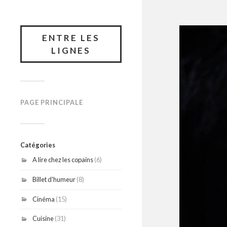
ENTRE LES
LIGNES
PAGE PRINCIPALE
Catégories
A lire chez les copains
(6)
Billet d'humeur
(8)
Cinéma
(15)
Cuisine
(31)