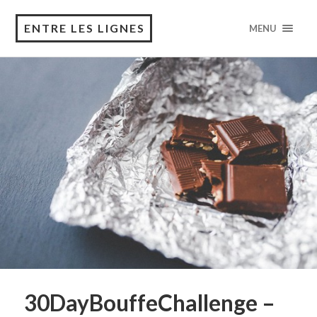
ENTRE LES LIGNES
MENU
30DayBouffeChallenge –