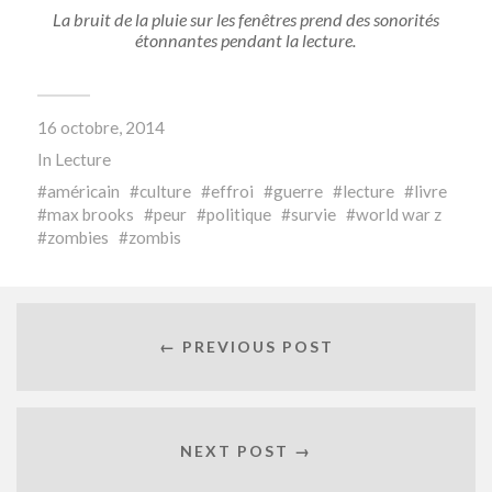
La bruit de la pluie sur les fenêtres prend des sonorités
étonnantes pendant la lecture.
16 octobre, 2014
In
Lecture
américain
culture
effroi
guerre
lecture
livre
max brooks
peur
politique
survie
world war z
zombies
zombis
← PREVIOUS POST
NEXT POST →