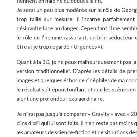
tiennent en haleine du début à la fin.
Je serai un peu plus modérée sur le rôle de Geor
trop taillé sur mesure. Il incarne parfaitement 
désinvolte face au danger. Cependant, il me semble l
le rôle de l’homme rassurant, un brin séducteur 
être ai-je trop regardé « Urgences »).
Quant à la 3D, je ne peux malheureusement pas la j
version traditionnelle*. D’après les détails de pr
images et quelques échos de cinéphiles de ma conn
le résultat soit époustouflant et que les scènes en
aient une profondeur extraordinaire.
Je n’irai pas jusqu’à comparer « Gravity » avec « 20
clins d’œil qui lui sont faits. Il n’en reste pas moins
les amateurs de science-fiction et de situations d