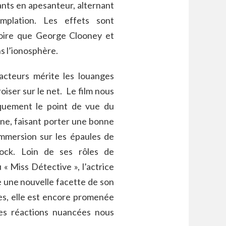
tants en apesanteur, alternant
mplation. Les effets sont
roire que George Clooney et
s l’ionosphère.
acteurs mérite les louanges
roiser sur le net. Le film nous
quement le point de vue du
ne, faisant porter une bonne
immersion sur les épaules de
lock. Loin de ses rôles de
 « Miss Détective », l’actrice
 une nouvelle facette de son
es, elle est encore promenée
es réactions nuancées nous