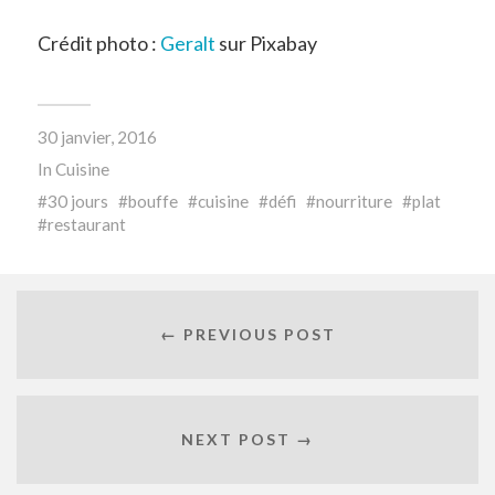
Crédit photo :
Geralt
sur Pixabay
30 janvier, 2016
In
Cuisine
30 jours
bouffe
cuisine
défi
nourriture
plat
restaurant
← PREVIOUS POST
NEXT POST →